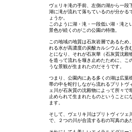
ヴェリキ滝の手前、左側の湖から一段
湖に滝が流れて落ちているのが分かる
ょうか。
このように湖・滝・一段低い湖・滝と
景色が続くのがこの公園の特徴。
この地域の地質は石灰岩層であるため
れる水が高濃度の炭酸カルシウムを含
とになり、それが石灰華（石灰質沈殿
を造って流れを堰き止めたために、こ
うな景観が生まれたのだそうです。
つまり、公園内にある多くの湖は広葉
帯の中を蛇行しながら流れるプリトヴ
ェ川が石灰質の沈殿物によって所々で
止められて生まれたものということに
ます。
そして、ヴェリキ川はプリトヴィツェ
で、２つの川が合流する右の写真のあ
それにしても美しいエメラルドグリー