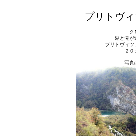
プリトヴィ
ク
湖と滝が
プリトヴィツ
２０
写真