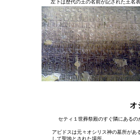
左下は歴代の王の名前が記された王名
オ
セティ１世葬祭殿のすぐ隣にあるの
アビドスは元々オシリス神の墓所があ
して聖地とされた場所。