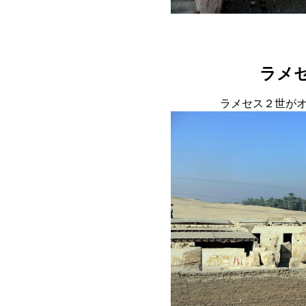
ラメ
ラメセス２世が