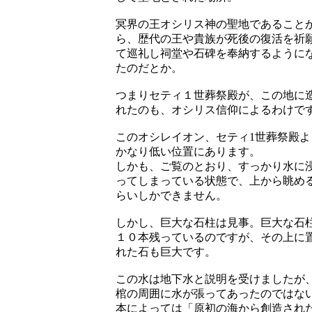
冥界の王オシリス神の聖地であること
ら、歴代の王や貴族が死後の復活を祈
て巡礼し祠堂や石碑を奉納するように
たのだとか。
つまりセティ１世葬祭殿が、この地に
れたのも、オシリス信仰によるわけで
このオシレイオン、セティ1世葬祭殿よ
かなり低い位置にあります。
しかも、ご覧のとおり、すっかり水に
ってしまっている状態で、上から眺め
らいしかできません。
しかし、巨大な石柱は見事。巨大な石
１０本残っているのですが、その上に
れた石も巨大です。
この水は地下水と説明を受けましたが
棺の周囲に水が張ってあったのではな
本によっては「原初の海から創造され