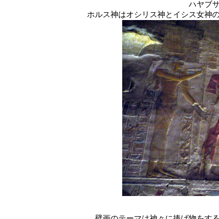
ハヤブ
ホルス神はオシリス神とイシス女神
壁画のテーマは神々に捧げ物をす