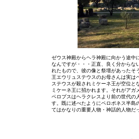
ゼウス神殿からヘラ神殿に向かう途中
なんですが・・・正直、良く分からな
れたもので、彼の像と祭壇があったそ
王エウリュステウスのお母さんは実は
ステウスが殺されミケーネ王が空位と
ミケーネ王に招かれます。それがアガ
ペロプスはヘラクレスより前の世代の
す。既に述べたようにペロポネス半島
てはかなりの重要人物・神話的人物だ