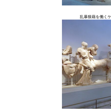
乱暴狼藉を働く