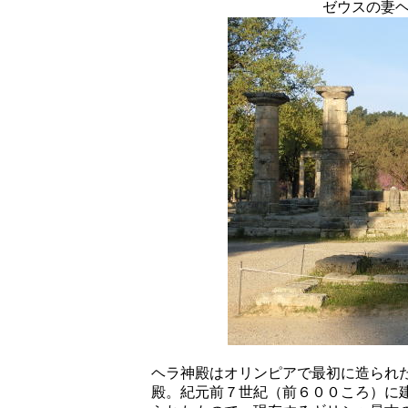
ゼウスの妻
ヘラ神殿はオリンピアで最初に造られ
殿。紀元前７世紀（前６００ころ）に