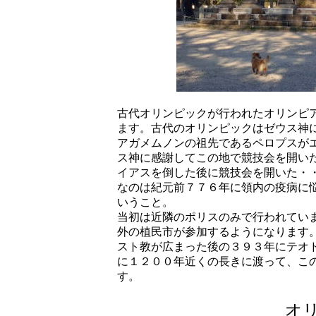
古代オリンピックが行われたオリンピ
ます。古代のオリンピックはゼウス神
アガメムノンの祖先であるペロプスが
ス神に感謝してこの地で競技会を開い
イアスを倒した後に競技会を開いた・
なのは紀元前７７６年に領内の疫病に
いうこと。
当初は近隣のポリスのみで行われてい
外の植民市が参加するようになります
スト教が広まった後の３９３年にテオ
に１２００年近くの長きに渡って、こ
す。
オ