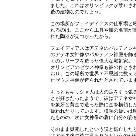
ました。これはオリンピックが禁止さ
後の建物なのでしょう。
この場所がフェイディアスの仕事場と
れるのは、ここから工具や彼の名前が
れた陶器が見つかったから。
フェイディアスはアテネのパルテノン
のアテネ女神像やパルテノン神殿を飾
くのレリーフを造った偉大な彫刻家。
オリンピアのゼウス神像も彼の作とさ
おり、この場所で世界７不思議に数え
たゼウス神像が造られたとされていま
もっともギリシャ人は人の足を引っ張
とが好きだったようで、彼はアテネ女
を象牙と黄金で造った際に金を横領し
疑われたりしています。横領の疑いは
たものの、次に女神像の盾に自分の姿
そのまま獄死したという説と逃亡した
はアテネ像の後に造られたというのが