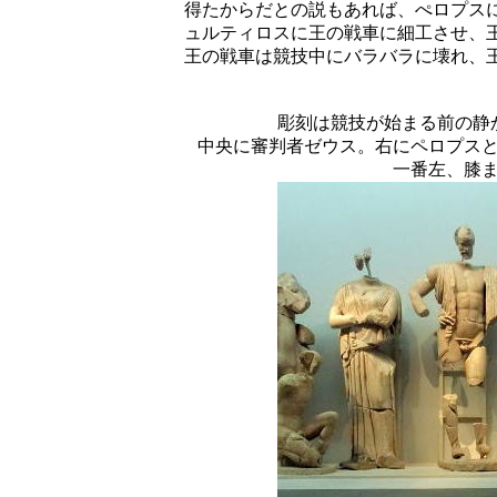
得たからだとの説もあれば、ぺロプス
ュルティロスに王の戦車に細工させ、
王の戦車は競技中にバラバラに壊れ、
彫刻は競技が始まる前の静
中央に審判者ゼウス。右にペロプス
一番左、膝