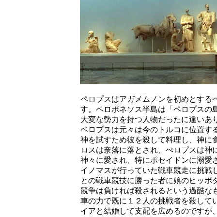
ペロプスはアガメムノンを初めとする
す。ペロポネソス半島は「ペロプスの
大変な勢力を持つ人物だったに違いあ
ペロプスは元々は今のトルコに位置す
神を試すため彼を殺して料理し、神に
ロスは奈落に落とされ、ぺロプスは神
神々に愛され、特にポセイドンに溺愛
イノマスが行っていた戦車競走に挑戦
との戦車競技に勝った者に娘のヒッポ
競争は負ければ殺されるという過酷な
車の力で既に１２人の挑戦者を殺して
イアと結婚して支配を広めるのですが