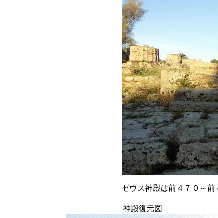
ゼウス神殿は前４７０～前
神殿復元図