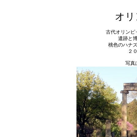
オリ
古代オリンピ
遺跡と
桃色のハナ
２
写真