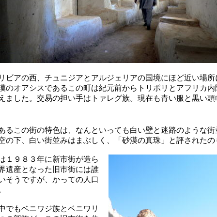
リビアの西、チュニジアとアルジェリアの国境にほど近い場所
漠のオアシスであるこの町は紀元前からトリポリとアフリカ内
えました。交易の担い手はトァレグ族。現在も青い服と黒い頭
あるこの街の特色は、なんといっても白い壁と迷路のような街
空の下、白い街並みはまぶしく、「砂漠の真珠」と評されたの
は１９８３年に新市街が造ら
界遺産となった旧市街には誰
いそうですが、かっての人口
。
中でもベニワジ族とベニワリ