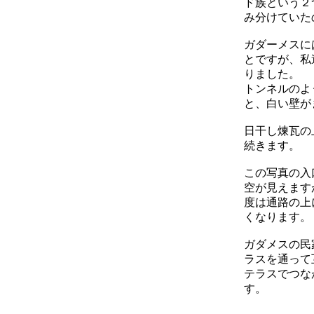
ド族という２
み分けていた
ガダーメスに
とですが、私
りました。
トンネルのよ
と、白い壁が
日干し煉瓦の
続きます。
この写真の入
空が見えます
度は通路の上
くなります。
ガダメスの民
ラスを通って
テラスでつな
す。