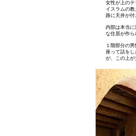
女性が上のテ
イスラムの教
路に天井が付
内部は本当に
な住居が作ら
１階部分の男
座って話をし
が、この上が