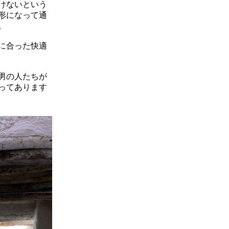
けないという
形になって通
。
に合った快適
男の人たちが
ってあります