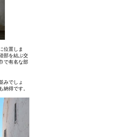
に位置しま
陸部を結ぶ交
巾で有名な部
並みでしょ
も納得です。