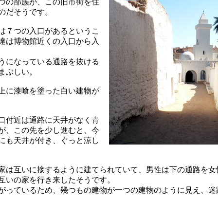
つの部族が、この旧市街を住
のだそうです。
は７つの入口があるというこ
達は博物館近くの入口から入
うになっている通路を抜ける
まぶしい。
上に漆喰を塗った白い建物が
口付近は通路に天井がなく青
が、この先を少し進むと、今
にも天井が付き、ぐっと涼し
家は互いに接するように建てられていて、男性は下の通路を女
互いの家を行き来したそうです。
がっているため、幾つもの建物が一つの建物のように見え、迷