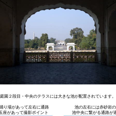
庭園２段目・中央のテラスには大きな池が配置されています。
踊り場があって左右に通路
池の左右には赤砂岩の
玉座があって撮影ポイント
池中央に繋がる通路が