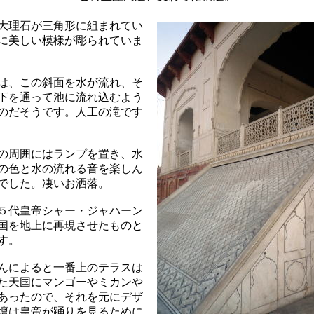
大理石が三角形に組まれてい
に美しい模様が彫られていま
は、この斜面を水が流れ、そ
下を通って池に流れ込むよう
のだそうです。人工の滝です
の周囲にはランプを置き、水
の色と水の流れる音を楽しん
でした。凄いお洒落。
５代皇帝シャー・ジャハーン
国を地上に再現させたものと
す。
んによると一番上のテラスは
た天国にマンゴーやミカンや
あったので、それを元にデザ
壇は皇帝が踊りを見るために