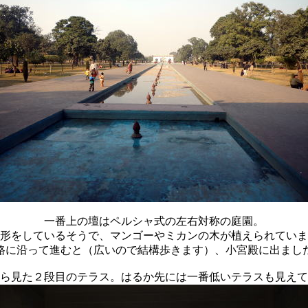
一番上の壇はペルシャ式の左右対称の庭園。
形をしているそうで、マンゴーやミカンの木が植えられていま
路に沿って進むと（広いので結構歩きます）、小宮殿に出まし
ら見た２段目のテラス。はるか先には一番低いテラスも見えて