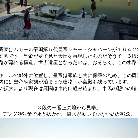
庭園はムガール帝国第５代皇帝シャー・ジャハーンが１６４２
庭園です。皇帝が夢で見た天国を再現したものだそうで、３段
路が流れる構造。世界遺産となったのは、おそらく、この水路
ホールの郊外に位置し、皇帝は家族と共に保養のため、この庭
内には皇帝や家族が泊まった建物・小宮殿も残っています。
の拡大により現在は庭園は市内に組み込まれ、市民の憩いの場
３段の一番上の壇から見学。
デング熱対策で水が抜かれ、噴水が動いていないのが残念。