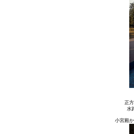
正方
水
小宮殿か