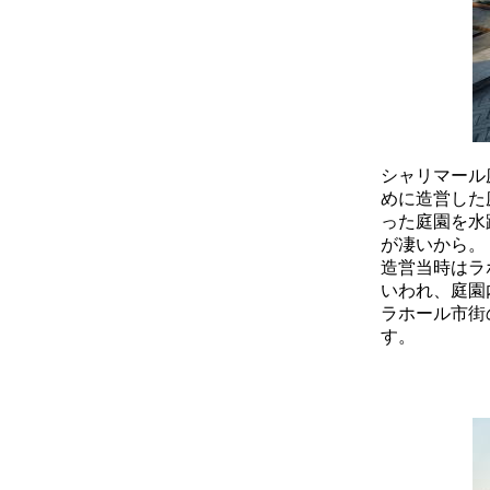
シャリマール
めに造営した
った庭園を水
が凄いから。
造営当時はラ
いわれ、庭園
ラホール市街
す。