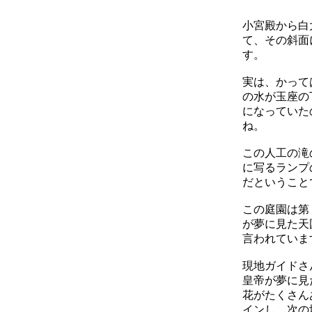
小宮殿から白
て、その斜面
す。
実は、かって
の水が玉座の
になっていた
ね。
この人工の滝
に写るランプ
だということ
この庭園は第
が夢に見た天
言われていま
現地ガイドさ
皇帝が夢に見
花がたくさん
インし、次の