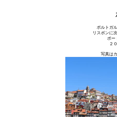
ポルトガ
リスボンに
ポー
２
写真は