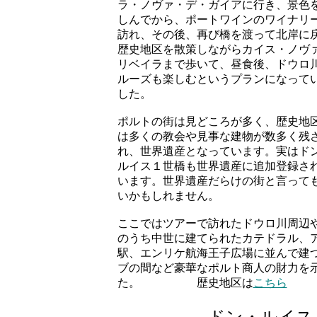
ラ・ノヴァ・デ・ガイアに行き、景色
しんでから、ポートワインのワイナリ
訪れ、その後、再び橋を渡って北岸に
歴史地区を散策しながらカイス・ノヴ
リベイラまで歩いて、昼食後、ドウロ
ルーズも楽しむというプランになって
した。
ポルトの街は見どころが多く、歴史地
は多くの教会や見事な建物が数多く残
れ、世界遺産となっています。実はド
ルイス１世橋も世界遺産に追加登録さ
います。世界遺産だらけの街と言って
いかもしれません。
ここではツアーで訪れたドウロ川周辺
のうち中世に建てられたカテドラル、
駅、エンリケ航海王子広場に並んで建
ブの間など豪華なポルト商人の財力を
た。 歴史地区は
こちら