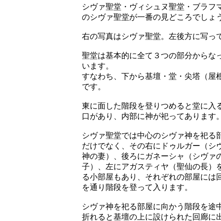
シヴァ聖堂・ヴィシュヌ聖堂・ブラフ
のシヴァ聖堂が一番の見どころでしょ
右の写真はシヴァ聖堂。左後方に写っ
聖堂は基本的に全て３つの部分からな
います。
すなわち、下から基壇・堂・尖塔（屋
です。
東に面した階段を登りつめると堂に入
口があり、内部に神が祀ってあります
シヴァ聖堂では中心のシヴァ神を祀る
だけでなく、その右にドゥルガー（シ
神の妻）、後ろにガネーシャ（シヴァ
子）、左にアガスティヤ（聖仙の長）
る小部屋もあり、それぞれの部屋には
を通り階段を登って入ります。
シヴァ神を祀る部屋に向かう階段を途
折れると基壇の上に設けられた回廊に