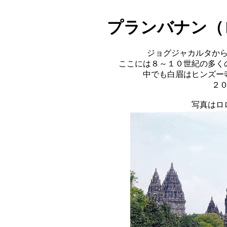
プランバナン（
ジョグジャカルタか
ここには８～１０世紀の多く
中でも白眉はヒンズー
２
写真はロ